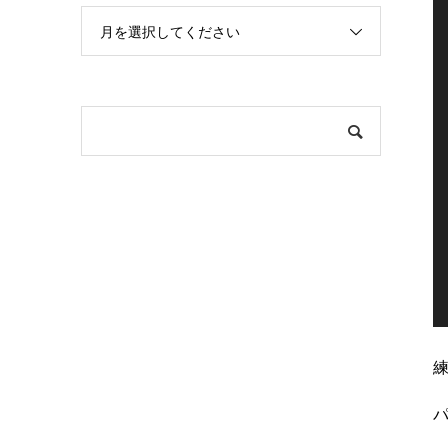
プ
レ
月を選択してください
ー
ヤ
ー
パ