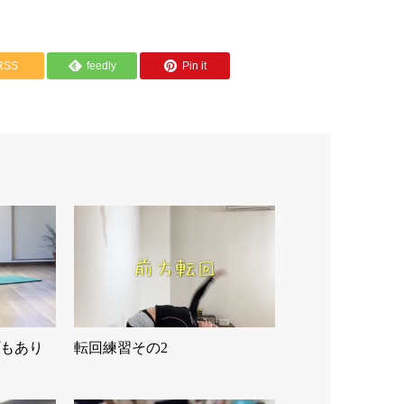
RSS
feedly
Pin it
もあり
転回練習その2