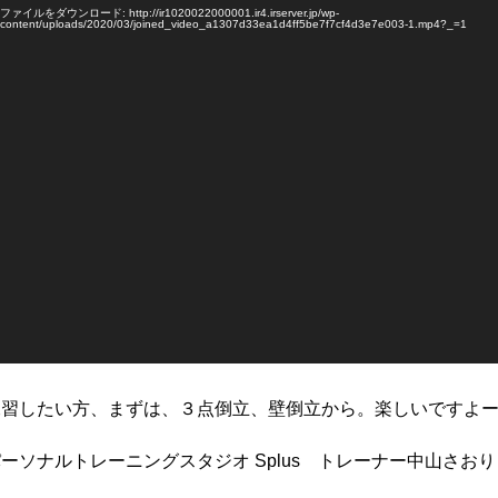
ファイルをダウンロード: http://ir1020022000001.ir4.irserver.jp/wp-
content/uploads/2020/03/joined_video_a1307d33ea1d4ff5be7f7cf4d3e7e003-1.mp4?_=1
練習したい方、まずは、３点倒立、壁倒立から。楽しいですよ
ーソナルトレーニングスタジオ Splus トレーナー中山さおり