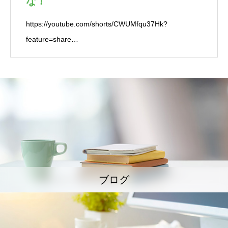
な！
https://youtube.com/shorts/CWUMfqu37Hk?
feature=share…
ブログ