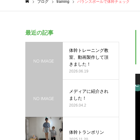
ブログ
training
バランスボールで体幹チェック
ホーム
最近の記事
体幹トレーニング教
室、動画製作して頂
きました！
2026.06.19
メディアに紹介され
ました！
2026.04.2
体幹トランポリン
2025.11.20