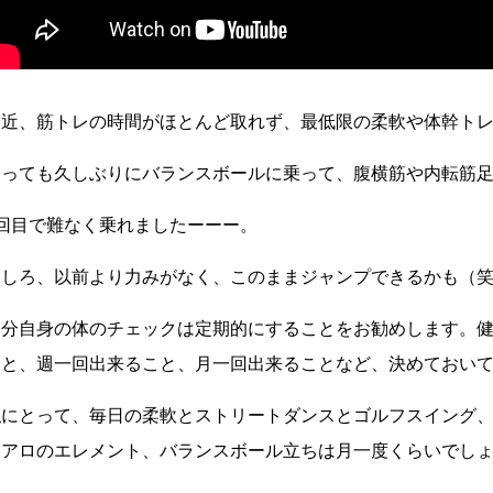
最近、筋トレの時間がほとんど取れず、最低限の柔軟や体幹ト
とっても久しぶりにバランスボールに乗って、腹横筋や内転筋
1回目で難なく乗れましたーーー。
むしろ、以前より力みがなく、このままジャンプできるかも（
自分自身の体のチェックは定期的にすることをお勧めします。
こと、週一回出来ること、月一回出来ることなど、決めておい
私にとって、毎日の柔軟とストリートダンスとゴルフスイング、
エアロのエレメント、バランスボール立ちは月一度くらいでし