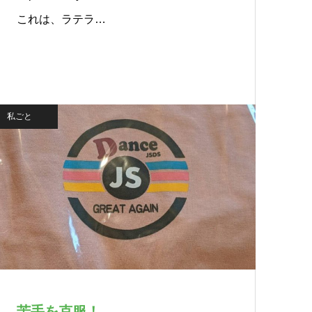
これは、ラテラ…
私ごと
苦手を克服！