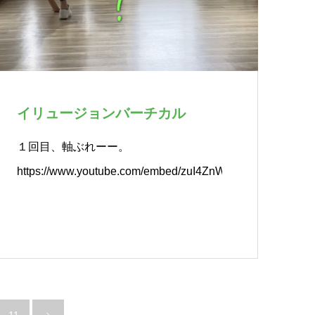
イリュージョンバーチカル
１回目、軸ぶれーー。
https://www.youtube.com/embed/zuI4ZnWjW…