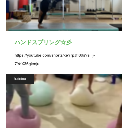
ハンドスプリング☆彡
https://youtube.com/shorts/xeYrpJfI89s?si=j-
7YeX36gkmju…
training