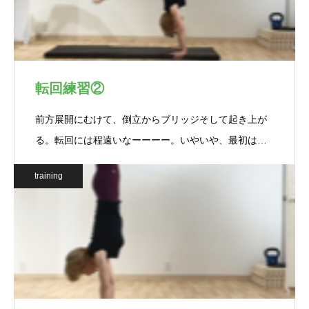
転回練習②
前方展開にむけて、倒立からブリッジそして起き上が
る。転回には程遠いなーーーー。いやいや、最初は…
training