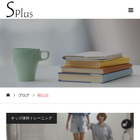
桃山台
ブログ
桃山台
ホーム
キッズ体幹トレーニング