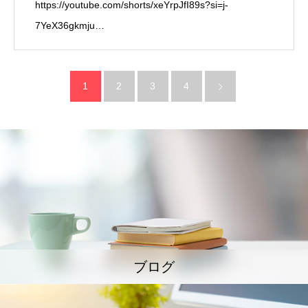
https://youtube.com/shorts/xeYrpJfI89s?si=j-
7YeX36gkmju…
1
2
3
4
ブログ