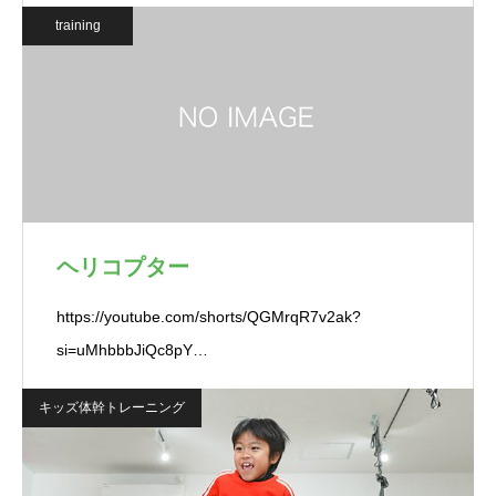
training
ヘリコプター
https://youtube.com/shorts/QGMrqR7v2ak?
si=uMhbbbJiQc8pY…
キッズ体幹トレーニング