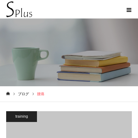
腰痛
ブログ
腰痛
ホーム
training