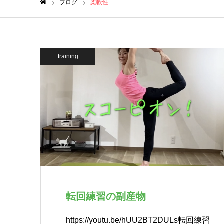
ブログ
柔軟性
ホーム
training
転回練習の副産物
https://youtu.be/hUU2BT2DULs転回練習