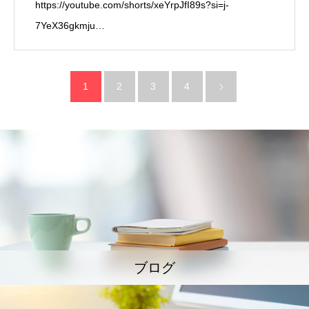
https://youtube.com/shorts/xeYrpJfI89s?si=j-
7YeX36gkmju…
1
2
3
4
ブログ