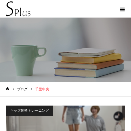
千里中央
ブログ
千里中央
ホーム
キッズ体幹トレーニング