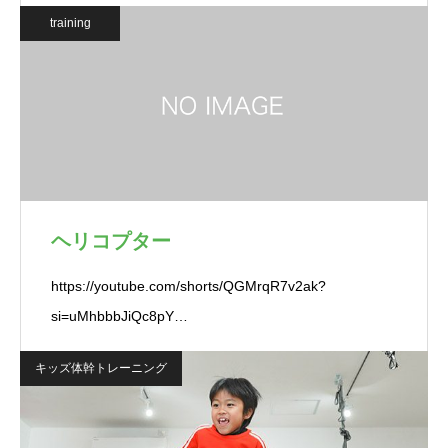
training
ヘリコプター
https://youtube.com/shorts/QGMrqR7v2ak?
si=uMhbbbJiQc8pY…
キッズ体幹トレーニング