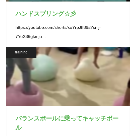
ハンドスプリング☆彡
https://youtube.com/shorts/xeYrpJfI89s?si=j-
7YeX36gkmju…
training
バランスボールに乗ってキャッチボー
ル