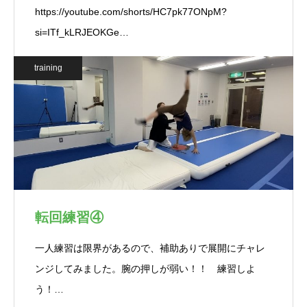
https://youtube.com/shorts/HC7pk77ONpM?
si=ITf_kLRJEOKGe…
training
転回練習④
一人練習は限界があるので、補助ありで展開にチャレ
ンジしてみました。腕の押しが弱い！！ 練習しよ
う！…