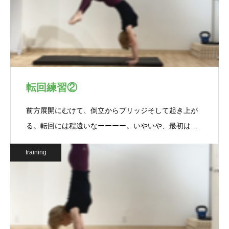
転回練習②
前方展開にむけて、倒立からブリッジそして起き上が
る。転回には程遠いなーーーー。いやいや、最初は…
training