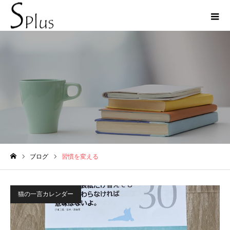
習慣を変える
ブログ
習慣を変える
ホーム
猫の一言カレンダー